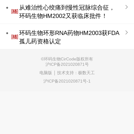
从难治性心绞痛到慢性冠脉综合征，
环码生物HM2002又获临床批件！
环码生物环形RNA药物HM2003获FDA
孤儿药资格认定
©环码生物CirCode
版权所有
沪ICP备2021020871号‍
电脑版
技术支持：
极数天工
沪ICP备2021020871号-1